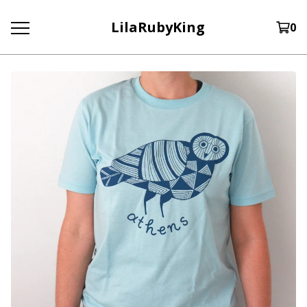
LilaRubyKing
0