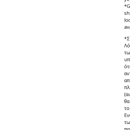
*G
sh
lo
av
*Σ
Λό
τω
υπ
ότ
αν
απ
πλ
(α
θα
το
Εν
τω
πα