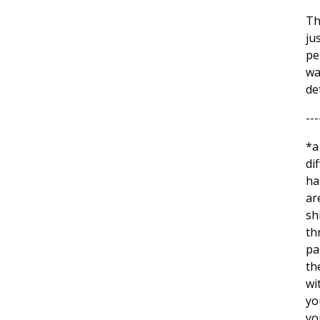
Th
ju
pe
wa
de
---
*a
di
ha
ar
sh
th
pa
th
wi
yo
yo