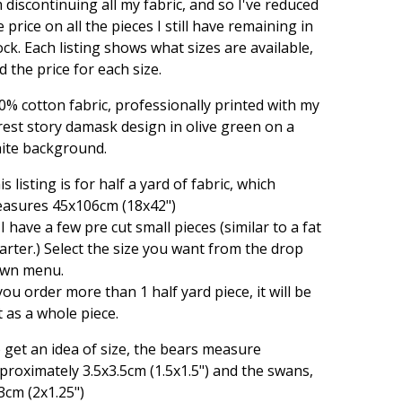
m discontinuing all my fabric, and so I've reduced
e price on all the pieces I still have remaining in
ock. Each listing shows what sizes are available,
d the price for each size.
0% cotton fabric, professionally printed with my
rest story damask design in olive green on a
ite background.
is listing is for half a yard of fabric, which
asures 45x106cm (18x42")
 I have a few pre cut small pieces (similar to a fat
arter.) Select the size you want from the drop
wn menu.
 you order more than 1 half yard piece, it will be
t as a whole piece.
 get an idea of size, the bears measure
proximately 3.5x3.5cm (1.5x1.5") and the swans,
3cm (2x1.25")