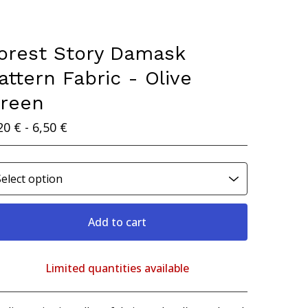
orest Story Damask
attern Fabric - Olive
reen
20
€
- 6,50
€
Add to cart
Limited quantities available
View cart