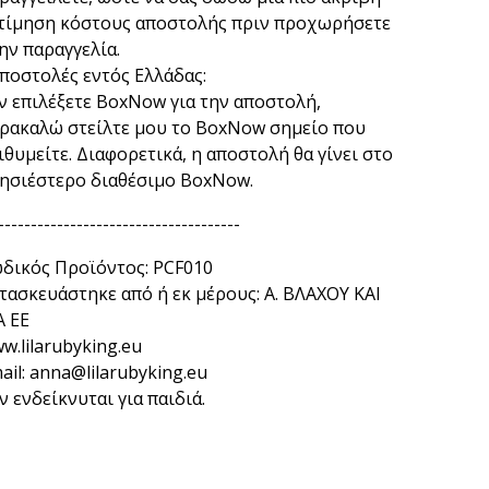
τίμηση κόστους αποστολής πριν προχωρήσετε
ην παραγγελία.
ποστολές εντός Ελλάδας:
ν επιλέξετε BoxNow για την αποστολή,
ρακαλώ στείλτε μου το BoxNow σημείο που
ιθυμείτε. Διαφορετικά, η αποστολή θα γίνει στο
ησιέστερο διαθέσιμο BoxNow.
-------------------------------------
δικός Προϊόντος: PCF010
τασκευάστηκε από ή εκ μέρους: Α. ΒΛΑΧΟΥ ΚΑΙ
Α ΕΕ
w.lilarubyking.eu
ail:
anna@lilarubyking.eu
ν ενδείκνυται για παιδιά.