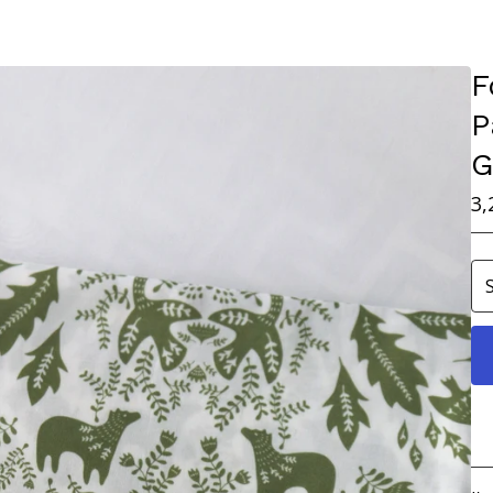
F
P
G
3,