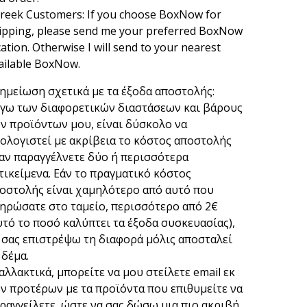
reek Customers: If you choose BoxNow for
ipping, please send me your preferred BoxNow
cation. Otherwise I will send to your nearest
ailable BoxNow.
ημείωση σχετικά με τα έξοδα αποστολής:
γω των διαφορετικών διαστάσεων και βάρους
ν προϊόντων μου, είναι δύσκολο να
ολογιστεί με ακρίβεια το κόστος αποστολής
αν παραγγέλνετε δύο ή περισσότερα
τικείμενα. Εάν το πραγματικό κόστος
οστολής είναι χαμηλότερο από αυτό που
ηρώσατε στο ταμείο, περισσότερο από 2€
υτό το ποσό καλύπτει τα έξοδα συσκευασίας),
 σας επιστρέψω τη διαφορά μόλις αποσταλεί
 δέμα.
αλλακτικά, μπορείτε να μου στείλετε email εκ
ν προτέρων με τα προϊόντα που επιθυμείτε να
ραγγείλετε, ώστε να σας δώσω μια πιο ακριβή