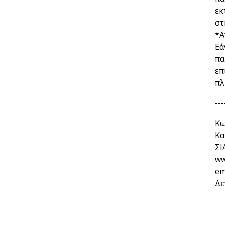
εκ
στ
*Α
Εά
πα
επ
πλ
---
Κω
Κα
ΣΙ
ww
em
Δε