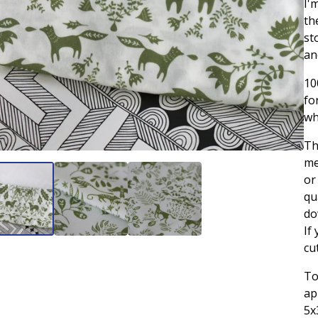
I'
th
st
an
10
fo
wh
Th
me
or
qu
do
If
cu
To
ap
5x