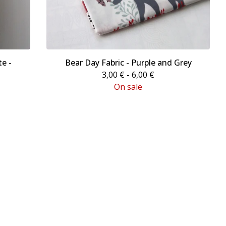
te -
Bear Day Fabric - Purple and Grey
3,00
€
- 6,00
€
On sale