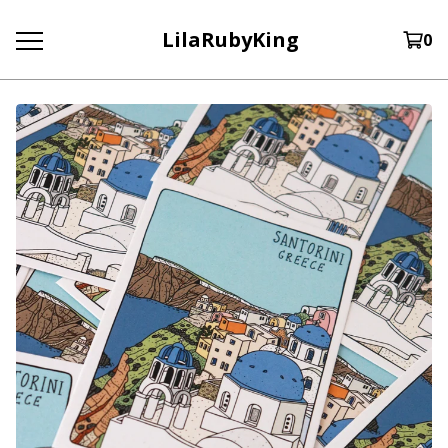
LilaRubyKing
0